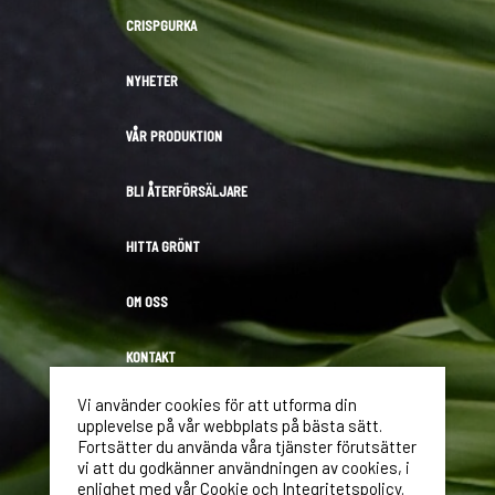
CRISPGURKA
NYHETER
VÅR PRODUKTION
BLI ÅTERFÖRSÄLJARE
HITTA GRÖNT
OM OSS
KONTAKT
Vi använder cookies för att utforma din
LOGGA IN
upplevelse på vår webbplats på bästa sätt.
Fortsätter du använda våra tjänster förutsätter
vi att du godkänner användningen av cookies, i
Hällnäs Handelsträdgård
enlighet med vår Cookie och Integritetspolicy.