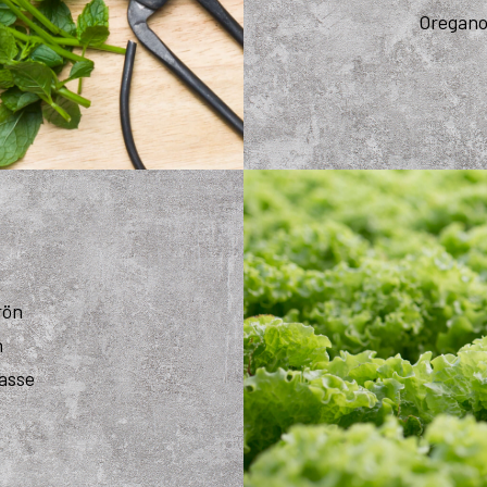
Oregan
rön
n
asse