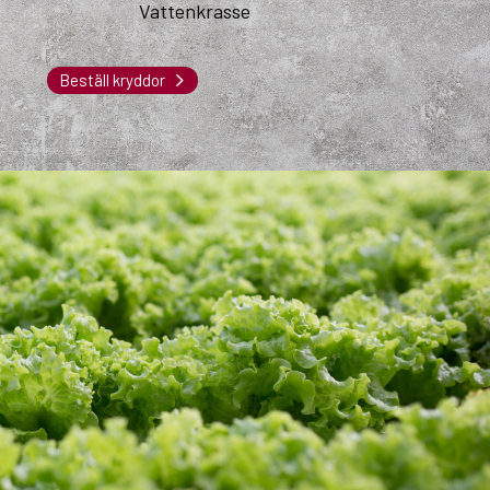
Vattenkrasse
o
Beställ kryddor