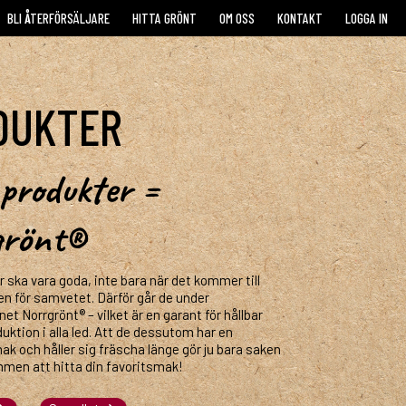
BLI ÅTERFÖRSÄLJARE
HITTA GRÖNT
OM OSS
KONTAKT
LOGGA IN
DUKTER
produkter =
grönt®
 ska vara goda, inte bara när det kommer till
n för samvetet. Därför går de under
t Norrgrönt® – vilket är en garant för hållbar
uktion i alla led. Att de dessutom har en
ak och håller sig fräscha länge gör ju bara saken
mmen att hitta din favoritsmak!