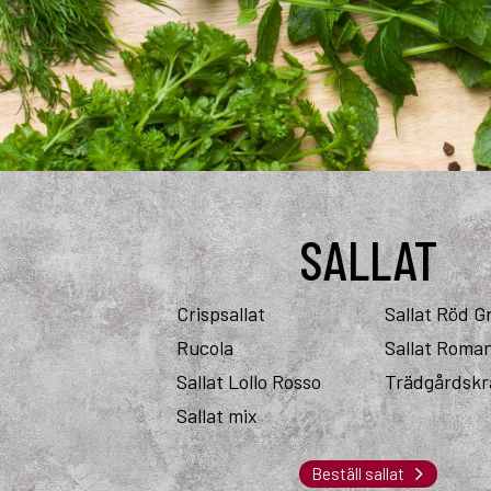
SALLAT
Crispsallat
Sallat Röd G
Rucola
Sallat Roma
Sallat Lollo Rosso
Trädgårdskr
Sallat mix
Beställ sallat