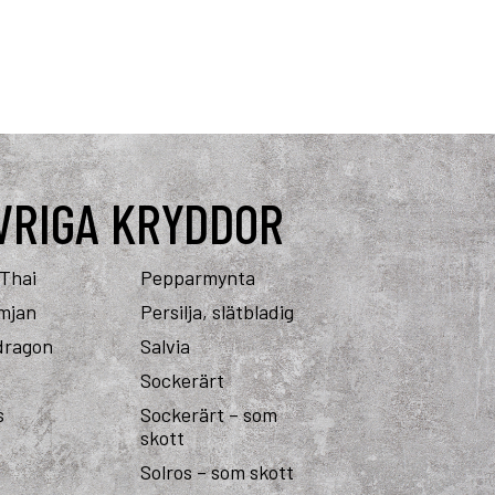
VRIGA KRYDDOR
 Thai
Pepparmynta
imjan
Persilja, slätbladig
dragon
Salvia
Sockerärt
s
Sockerärt – som
skott
Solros – som skott