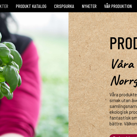
KTER
PRODUKT KATALOG
CRISPGURKA
NYHETER
VÅR PRODUKTION
PRO
Våra 
Norr
Våra produkter
smak utan äve
samlingsnamne
ekologisk prod
fantastisk sm
bättre. Välko