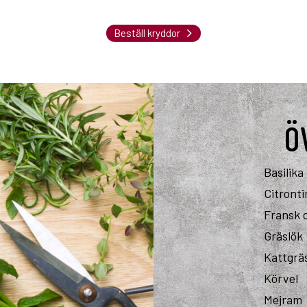
Beställ kryddor
Ö
Basilika
Citront
Fransk 
Gräslök
Kattgrä
Körvel
Mejram