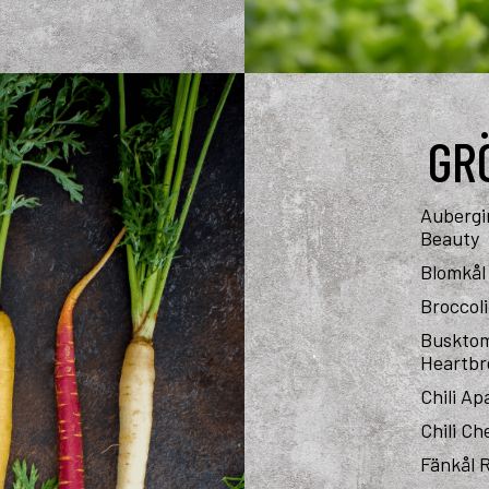
GR
Aubergi
Beauty
Blomkål
Broccol
Buskto
Heartbr
Chili A
Chili C
Fänkål 