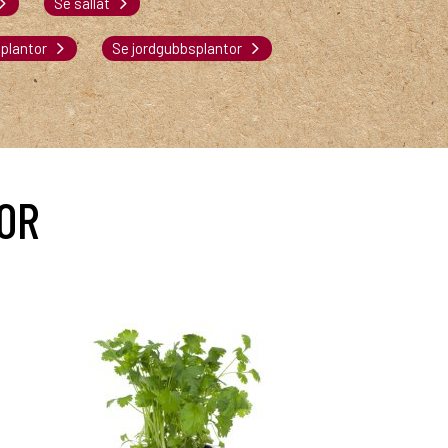
Se sallat
plantor
Se jordgubbsplantor
OR