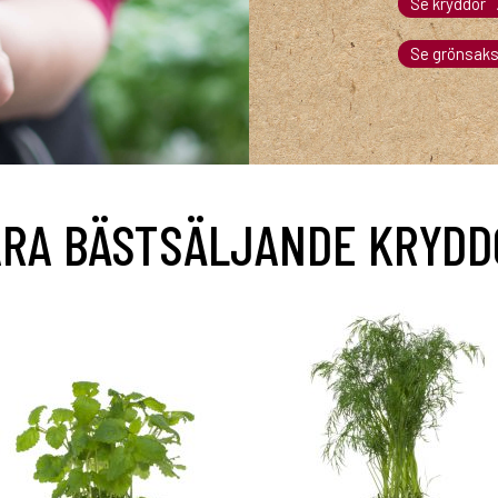
Se kryddor
Se grönsaks
ÅRA BÄSTSÄLJANDE KRYDD