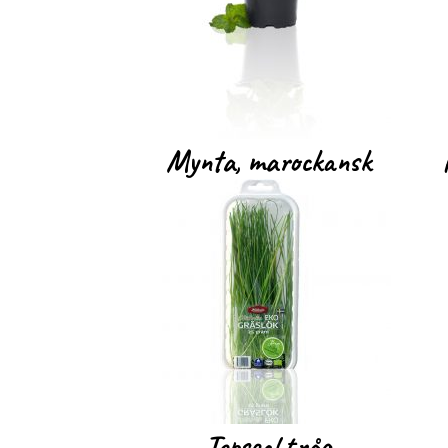
Mynta, marockansk
Topseal tråg