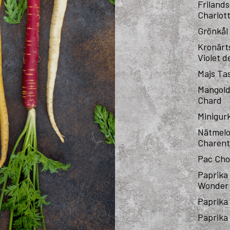
Friland
Charlot
Grönkål
Kronärt
Violet 
Majs Ta
Mangol
Chard
Minigur
Nätmel
Charent
Pac Cho
Paprika 
Wonder
Paprika
Paprika