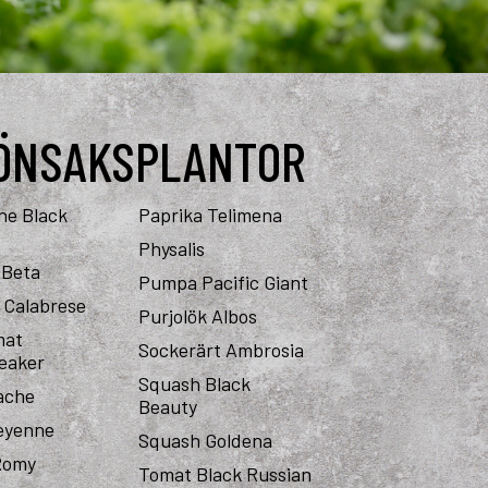
ÖNSAKSPLANTOR
ne Black
Paprika Telimena
Physalis
 Beta
Pumpa Pacific Giant
i Calabrese
Purjolök Albos
mat
Sockerärt Ambrosia
eaker
Squash Black
pache
Beauty
heyenne
Squash Goldena
Romy
Tomat Black Russian