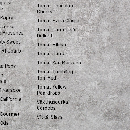
sgurka
Tomat Chocolate
te
Cherry
 Kapral
Tomat Evita Classic
skocka
Tomat Gardener’s
de Provence
Delight
sty Sweet
Tomat Hilmar
d Rhubarb
Tomat Jantar
Tomat San Marzano
ka Pony
Tomat Tumbling
on
Tom Red
ais
Tomat Yellow
i Karaoke
Peardrops
California
Växthusgurka
Cordoba
 Gourmet
Vitkål Slava
 Oda