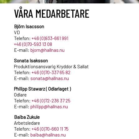
VÅRA MEDARBETARE
Björn Isacsson
VD
Telefon:
+46 (0)933-661 991
+46 (0)70-593 13 08
E-mail:
bjorn@hallnas.nu
Sonata Isaksson
Produktionsansvarig Kryddor & Sallat
Telefon:
+46 (0)70-337 65 82
E-mail:
sonata@hallnas.nu
Philipp Stawarz (
Odlarlaget )
Odlare
Telefon:
+46 (0)72-236 37 25
E-mail:
philipp@hallnas.nu
Baiba Zukule
Arbetsledare
Telefon:
+46 (0)70-660 11 75
E-mail:
baiba@hallnas.nu