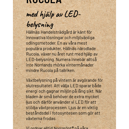
med hjälp av LED-
belysning
Hällnäs Handelsträdgård är känt för
innovativa lösningar och miljövänliga
odlingsmetoder. En av våra mest
populära produkter, Hällnäs närodlade
Rucola, växer nu året runt med hjälp av
LED-belysning. Numera innebär alltså
inte Norrlands mörka vintermånader
mindre Rucola på tallriken.
Växtbelysning på vintern är avgörande för
slutresultatet. Att välja LED sparar både
energi och gagnar miljön på lång sikt. När
bladen är små behöver de extra mycket
ljus och därför använder vi LED för att
stödja växtprocessen. Ljus är en viktig
beståndsdel i fotosyntesen som gör att
växterna frodas.
Vi ordnar alltid Norrgrönt® på våra